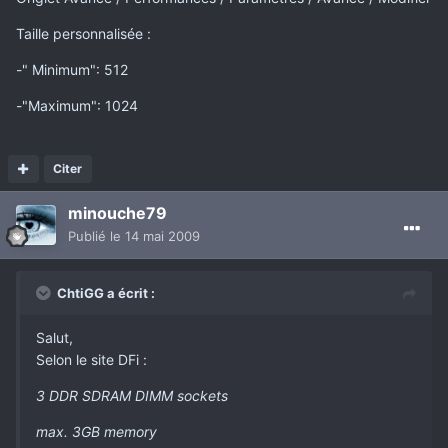
Taille personnalisée :
-" Minimum": 512
-"Maximum": 1024
Citer
minouche79
Publié
le 14 mai 2009
ChtiGG a écrit :
Salut,
Selon le site DFi :
3 DDR SDRAM DIMM sockets
max. 3GB memory