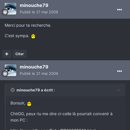
minouche79
Publié
le 21 mai 2009
Merci pour ta recherche.
C'est sympa.
Citer
minouche79
Publié
le 21 mai 2009
minouche79 a écrit :
Bonsoir,
ChtiGG, peux-tu me dire ci-celle là pourrait convenir à
mon PC :