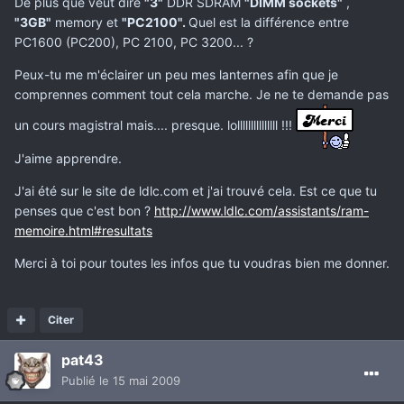
De plus que veut dire
"3"
DDR SDRAM
"DIMM sockets"
,
"3GB"
memory et
"PC2100".
Quel est la différence entre
PC1600 (PC200), PC 2100, PC 3200... ?
Peux-tu me m'éclairer un peu mes lanternes afin que je
comprennes comment tout cela marche. Je ne te demande pas
un cours magistral mais.... presque. lolllllllllllllll !!!
J'aime apprendre.
J'ai été sur le site de ldlc.com et j'ai trouvé cela. Est ce que tu
penses que c'est bon ?
http://www.ldlc.com/assistants/ram-
memoire.html#resultats
Merci à toi pour toutes les infos que tu voudras bien me donner.
Citer
pat43
Publié
le 15 mai 2009