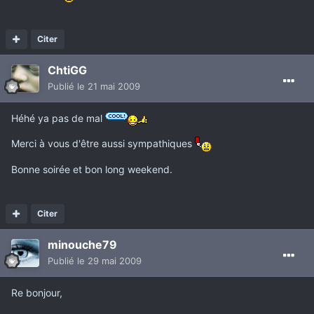
Citer
ChtiGG
Publié
le 21 mai 2009
Héhé ya pas de mal
Merci à vous d'être aussi sympathiques
Bonne soirée et bon long weekend.
Citer
minouche79
Publié
le 29 mai 2009
Re bonjour,