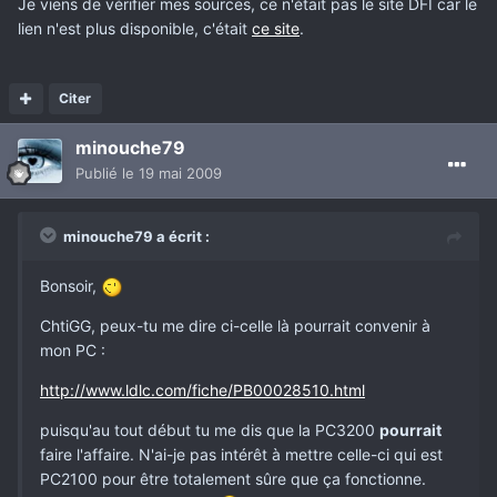
Je viens de vérifier mes sources, ce n'était pas le site DFI car le
lien n'est plus disponible, c'était
ce site
.
Citer
minouche79
Publié
le 19 mai 2009
minouche79 a écrit :
Bonsoir,
ChtiGG, peux-tu me dire ci-celle là pourrait convenir à
mon PC :
http://www.ldlc.com/fiche/PB00028510.html
puisqu'au tout début tu me dis que la PC3200
pourrait
faire l'affaire. N'ai-je pas intérêt à mettre celle-ci qui est
PC2100 pour être totalement sûre que ça fonctionne.