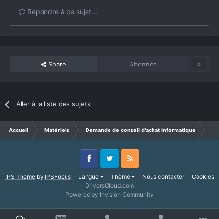
Répondre à ce sujet...
Share
Abonnés
0
Aller à la liste des sujets
Accueil
Matériels
Demande de conseil d'achat informatique
que
Facebook
Twitter
RSS
IPS Theme
by
IPSFocus
Langue
Thème
Nous contacter
Cookies
DriversCloud.com
Powered by Invision Community