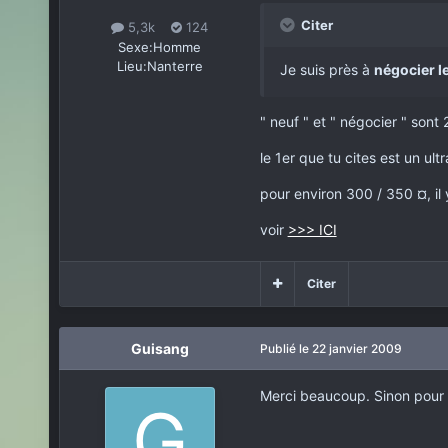
Citer
5,3k
124
Sexe:
Homme
Lieu:
Nanterre
Je suis près à
négocier le
" neuf " et " négocier " sont
le 1er que tu cites est un ul
pour environ 300 / 350 ¤, il 
voir
>>> ICI
Citer
Guisang
Publié
le 22 janvier 2009
Merci beaucoup. Sinon pour l'