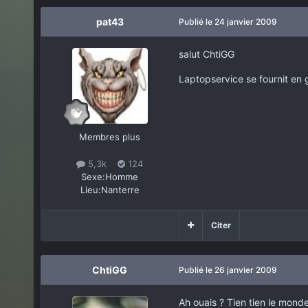
pat43
Publié
le 24 janvier 2009
salut ChtiGG
Laptopservice se fournit en 
Membres plus
5,3k
124
Sexe:
Homme
Lieu:
Nanterre
Citer
ChtiGG
Publié
le 26 janvier 2009
Ah ouais ? Tien tien le monde 