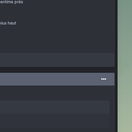
centime près
plus haut