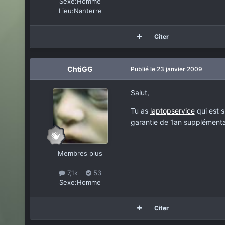
Sexe:
Homme
Lieu:
Nanterre
Citer
ChtiGG
Publié
le 23 janvier 2009
Salut,
Tu as
laptopservice
qui est s
garantie de 1an supplémentai
Membres plus
7,1k
53
Sexe:
Homme
Citer