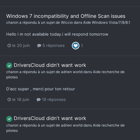
Windows 7 incompatibility and Offline Scan issues
charon
a répondu à un sujet de
Wiccio
dans
Aide Windows Vista/7/8/8.1
Hello i m not available today.i will respond tomorrow
le 20 juin
5 réponses
1
DriversCloud didn't want work
charon
a répondu à un sujet de
adrien world
dans
Aide recherche de
pilotes
D'acc super , merci pour ton retour
le 18 juin
19 réponses
DriversCloud didn't want work
charon
a répondu à un sujet de
adrien world
dans
Aide recherche de
pilotes