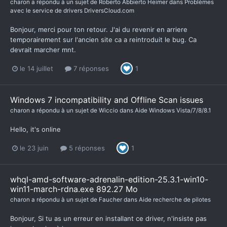
charon
a répondu à un sujet de
Roberto Abbierto Heimer
dans
Problèmes
avec le service de drivers DriversCloud.com
Bonjour, merci pour ton retour. J'ai du revenir en arriere
temporairement sur l'ancien site ca a reintroduit le bug. Ca
devrait marcher mnt.
le 14 juillet
7 réponses
1
Windows 7 incompatibility and Offline Scan issues
charon
a répondu à un sujet de
Wiccio
dans
Aide Windows Vista/7/8/8.1
Hello, it's online
le 23 juin
5 réponses
1
whql-amd-software-adrenalin-edition-25.3.1-win10-
win11-march-rdna.exe 892.27 Mo
charon
a répondu à un sujet de
Faucher
dans
Aide recherche de pilotes
Bonjour, Si tu as un erreur en installant ce driver, n'insiste pas