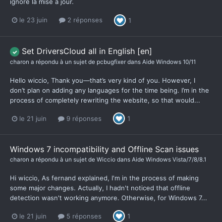
ignore la mise à jour.
le 23 juin
2 réponses
1
Set DriversCloud all in English [en]
charon
a répondu à un sujet de
pcbugfixer
dans
Aide Windows 10/11
Hello wiccio, Thank you—that’s very kind of you. However, I
don’t plan on adding any languages for the time being. I’m in the
process of completely rewriting the website, so that would...
le 21 juin
9 réponses
1
Windows 7 incompatibility and Offline Scan issues
charon
a répondu à un sujet de
Wiccio
dans
Aide Windows Vista/7/8/8.1
Hi wiccio, As fernand explained, I'm in the process of making
some major changes. Actually, I hadn't noticed that offline
detection wasn't working anymore. Otherwise, for Windows 7...
le 21 juin
5 réponses
1