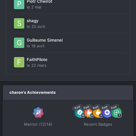
Piotr Chwirot
le 2 mai
shagy
le 20 avril
Guillaume Simenel
le 18 avril
FaithPilote
le 22 mars
charon's Achievements
Rare
Rare
Rare
Rare
Rare
Mentor (12/14)
Recent Badges