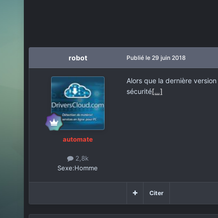
robot
Publié
le 29 juin 2018
Alors que la dernière version 
sécurité
[…]
automate
2,8k
Sexe:
Homme
Citer