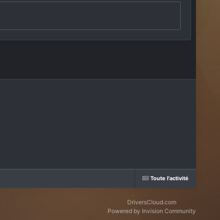
Toute l'activité
DriversCloud.com
Powered by Invision Community