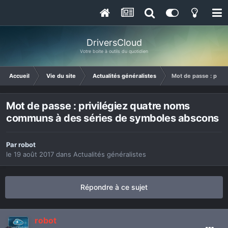
DriversCloud
Votre boite à outils du quotidien
Accueil
Vie du site
Actualités généralistes
Mot de passe : priv
Mot de passe : privilégiez quatre noms
communs à des séries de symboles abscons
Par
robot
le 19 août 2017
dans
Actualités généralistes
Répondre à ce sujet
robot