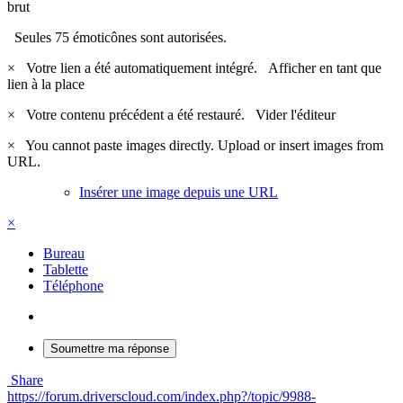
brut
Seules 75 émoticônes sont autorisées.
×
Votre lien a été automatiquement intégré.
Afficher en tant que
lien à la place
×
Votre contenu précédent a été restauré.
Vider l'éditeur
×
You cannot paste images directly. Upload or insert images from
URL.
Insérer une image depuis une URL
×
Bureau
Tablette
Téléphone
Soumettre ma réponse
Share
https://forum.driverscloud.com/index.php?/topic/9988-