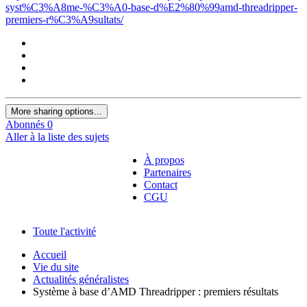
syst%C3%A8me-%C3%A0-base-d%E2%80%99amd-threadripper-
premiers-r%C3%A9sultats/
More sharing options...
Abonnés
0
Aller à la liste des sujets
À propos
Partenaires
Contact
CGU
Toute l'activité
Accueil
Vie du site
Actualités généralistes
Système à base d’AMD Threadripper : premiers résultats