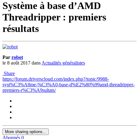
Système à base d’AMD
Threadripper : premiers
résultats
Par
robot
le 8 août 2017
dans
Actualités généralistes
Share
https://forum.driverscloud.com/index.php?/topic/9988-
syst%C3%A8me-%C3%A0-base-d%E2%80%99amd-threadripper-
premiers-r%C3%A9sultats/
More sharing options...
Abonnés
0