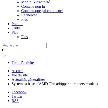
Mon flux d'activité
Contenu non lu
Contenu que j'ai commencé
Recherche
Plus
Podium
Clubs
Plus
Plus
Toute l'activité
Accueil
Vie du site
Actualités généralistes
Système à base d’AMD Threadripper : premiers résultats
Facebook
Twitter
RSS