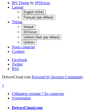
IPS Theme
by
IPSFocus
Langue
English (USA)
Français (par défaut)
Thème
Default
DCForum
Uniform Dark (par défaut)
Uniform
Nous contacter
Cookies
Facebook
Twitter
RSS
DriversCloud.com
Powered by Invision Community
×
Utilisateur existant ? Se connecter
S'enregistrer
DriversCloud.com