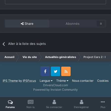
Share
Abonnés
0
Aller à la liste des sujets
Accueil
Vie du site
Actualités généralistes
Project Cars 2 : le 4
Facebook
Twitter
RSS
IPS Theme
by
IPSFocus
Langue
Thème
Nous contacter
Cookies
DriversCloud.com
Powered by Invision Community
Forums
Non-lu
Se connecter
S'enregistrer
Plus