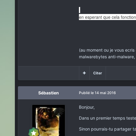
en esperant que cela fonctio
(au moment ou je vous ecris ce
malwarebytes anti-malware, et
Citer
Sébastien
Publié
le 14 mai 2016
Bonjour,
Dans un premier temps teste
Sinon pourrais-tu partager ta 