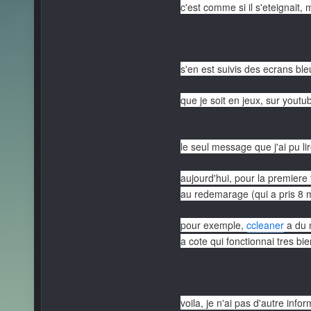
c'est comme si il s'eteignait,
s'en est suivis des ecrans bl
que je soit en jeux, sur youtu
le seul message que j'ai pu lir
aujourd'hui, pour la premiere 
au redemarage (qui a pris 8 m
pour exemple,
ccleaner
a du 
a cote qui fonctionnai tres bi
voila, je n'ai pas d'autre info