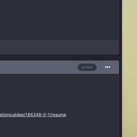
Auteur
urationpubliee/186348-0-1/resume