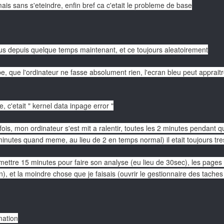
 mais sans s'eteindre, enfin bref ca c'etait le probleme de base
eus depuis quelque temps maintenant, et ce toujours aleatoirement
be, que l'ordinateur ne fasse absolument rien, l'ecran bleu peut apprait
e, c'etait " kernel data inpage error "
fois, mon ordinateur s'est mit a ralentir, toutes les 2 minutes pendant 
inutes quand meme, au lieu de 2 en temps normal) il etait toujours tres
mettre 15 minutes pour faire son analyse (eu lieu de 30sec), les pages 
en), et la moindre chose que je faisais (ouvrir le gestionnaire des tach
rmation