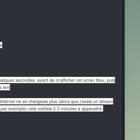
re
quelques secondes, avant de m'afficher cet ecran bleu, puis
 lent
internet ne se chargeais plus (alors que j'avais un stream
es par exemple) cela mettais 2-3 minutes a apparaitre