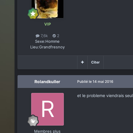
VIP
7,6k
2
Sexe:
Homme
Lieu:
Grandfresnoy
Citer
Rolandkuller
Publié
le 14 mai 2016
et le probleme viendrais seule
Membres plus