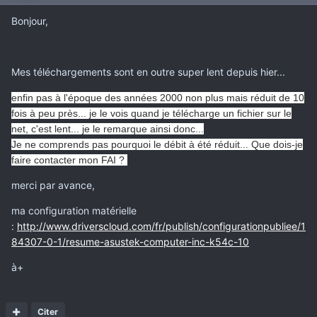
Bonjour,
Mes téléchargements sont en outre super lent depuis hier...
enfin pas à l'époque des années 2000 non plus mais réduit de 10
fois à peu près...
je le vois quand je télécharge un fichier sur le
net, c'est lent... je le remarque ainsi donc...
Je ne comprends pas pourquoi le débit à été réduit... Que dois-je
faire contacter mon FAI ?
merci par avance,
ma configuration matérielle
:
http://www.driverscloud.com/fr/publish/configurationpubliee/1
84307-0-1/resume-asustek-computer-inc-k54c-10
à+
Citer