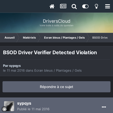
DriversCloud
Votre boite à outils du quotidien
Accueil
Matériels
Ecran bleus / Plantages / Gels
BSOD Driver Ve
BSOD Driver Verifier Detected Violation
Par
sypqys
le 11 mai 2016
dans
Ecran bleus / Plantages / Gels
Répondre à ce sujet
sypqys
Publié
le 11 mai 2016