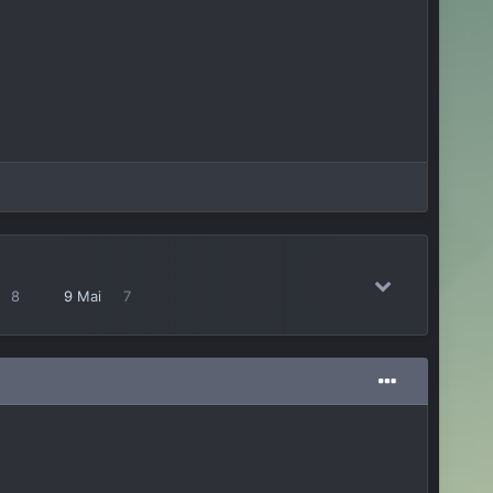
8
9 Mai
7