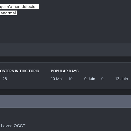
i n'a rien détecter.
'anormal.
OSTERS IN THIS TOPIC
POPULAR DAYS
28
10 Mai
10
9 Juin
9
12 Juin
PU avec OCCT.