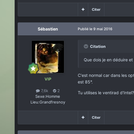
Citer
Sébastien
Publié
le 9 mai 2016
Citation
Que dois je en déduire et 
C'est normal car dans les opt
VIP
est 85°.
7,6k
2
Tu utilises le ventirad d'Intel?
Sexe:
Homme
Lieu:
Grandfresnoy
Citer