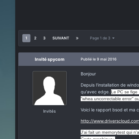
1
2
3
SUIVANT
Page 1 de 3
Invité spycom
Publié
le 9 mai 2016
Bonjour
Depuis l'installation de win
qu'avec edge.
Le PC se fige 
"whea uncorrectable error" o
Voici le rapport bsod et ma c
Invités
http://www.driverscloud.com
J'ai fait un memorytest qui n'a