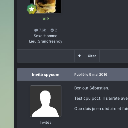
VIP
7,6k
2
Sexe:
Homme
Lieu:
Grandfresnoy
Citer
Invité spycom
Publié
le 9 mai 2016
Bonjour Sébastien.
Test cpu pcct: Il s'arrête 
Que dois je en déduire et fai
Invités