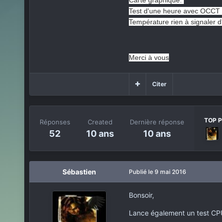
Carte graphique:
Test d'une heure avec OCCT qu
Température rien à signaler d
Merci à vous
Citer
TOP P
Réponses
Created
Dernière réponse
52
10 ans
10 ans
Sébastien
Publié
le 9 mai 2016
Bonsoir,
Lance également un test C