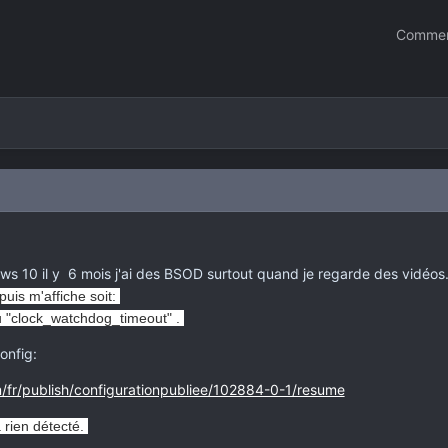
Commen
dows 10 il y 6 mois j'ai des BSOD surtout quand je regarde des vidéos
puis m'affiche soit:
u "clock_watchdog_timeout" .
onfig:
/fr/publish/configurationpubliee/102884-0-1/resume
 rien détecté.