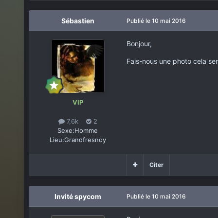
Sébastien
Publié
le 10 mai 2016
Bonjour,
Fais-nous une photo cela ser
VIP
7,6k
2
Sexe:
Homme
Lieu:
Grandfresnoy
Citer
Invité spycom
Publié
le 10 mai 2016