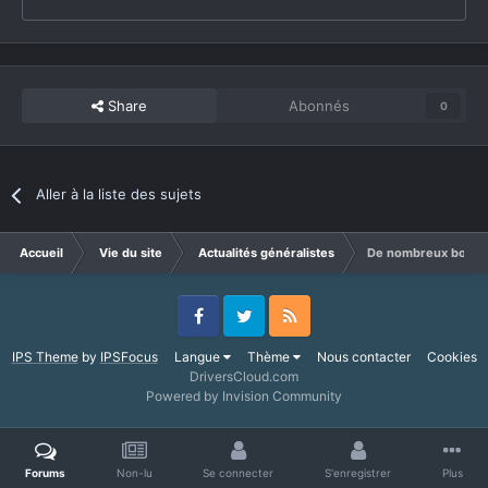
Share
Abonnés
0
Aller à la liste des sujets
Accueil
Vie du site
Actualités généralistes
De nombreux bonus d
Facebook
Twitter
RSS
IPS Theme
by
IPSFocus
Langue
Thème
Nous contacter
Cookies
DriversCloud.com
Powered by Invision Community
Forums
Non-lu
Se connecter
S'enregistrer
Plus