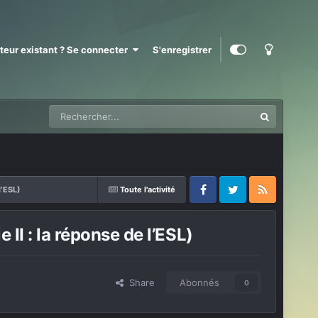
ateur existant ? Se connecter
S'enregistrer
l’ESL)
Toute l'activité
Facebook
Twitter
RSS
II : la réponse de l’ESL)
Share
Abonnés
0