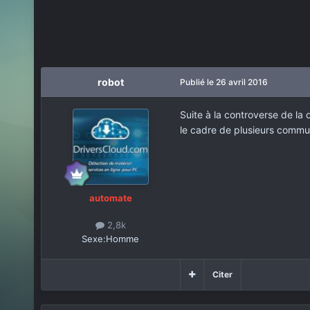
robot
Publié
le 26 avril 2016
Suite à la controverse de la
le cadre de plusieurs comm
automate
2,8k
Sexe:
Homme
Citer