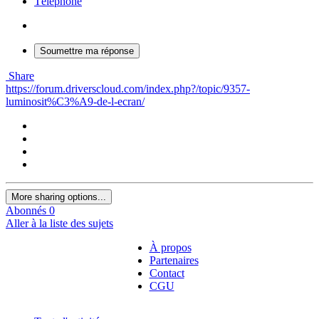
Téléphone
Soumettre ma réponse
Share
https://forum.driverscloud.com/index.php?/topic/9357-
luminosit%C3%A9-de-l-ecran/
More sharing options...
Abonnés
0
Aller à la liste des sujets
À propos
Partenaires
Contact
CGU