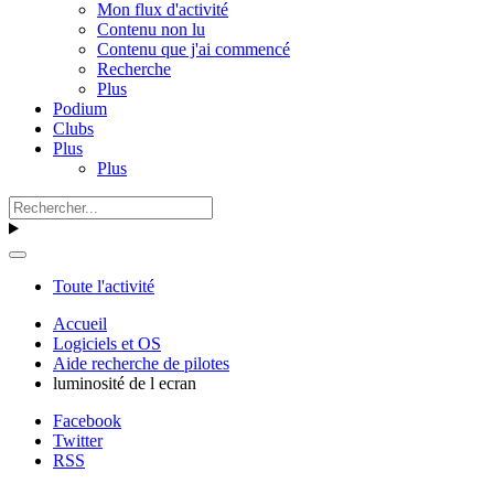
Mon flux d'activité
Contenu non lu
Contenu que j'ai commencé
Recherche
Plus
Podium
Clubs
Plus
Plus
Toute l'activité
Accueil
Logiciels et OS
Aide recherche de pilotes
luminosité de l ecran
Facebook
Twitter
RSS