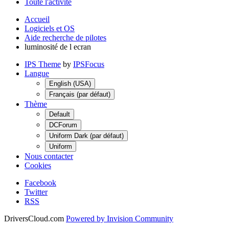
Toute l'activité
Accueil
Logiciels et OS
Aide recherche de pilotes
luminosité de l ecran
IPS Theme
by
IPSFocus
Langue
English (USA)
Français (par défaut)
Thème
Default
DCForum
Uniform Dark (par défaut)
Uniform
Nous contacter
Cookies
Facebook
Twitter
RSS
DriversCloud.com
Powered by Invision Community