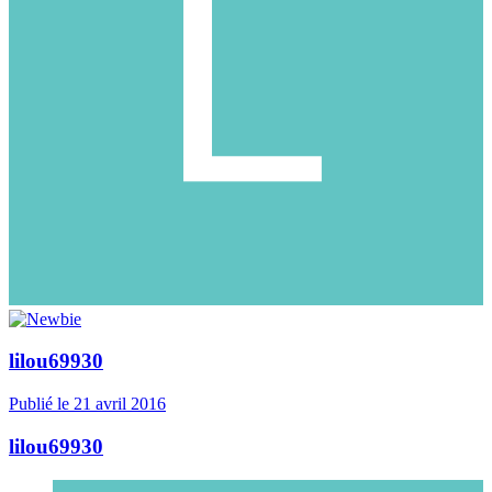
lilou69930
Publié
le 21 avril 2016
lilou69930