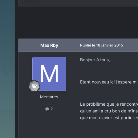
Max Rby
Publié
le 18 janvier 2015
Bonjour à tous,
Etant nouveau ici j'espère m
Membres
Le problème que je rencontr
2
qu'un ami a cru bon de m'ins
que mon clavier est partiell