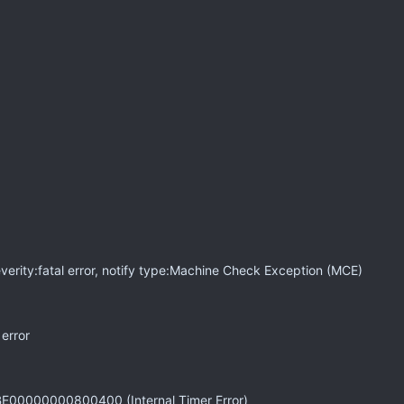
erity:fatal error, notify type:Machine Check Exception (MCE)
e error
xBE00000000800400 (Internal Timer Error)