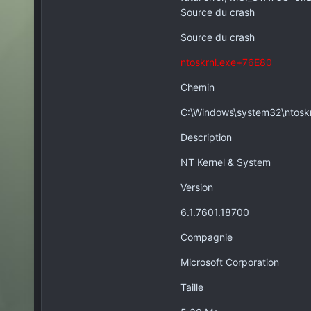
Source du crash
Source du crash
ntoskrnl.exe+76E80
Chemin
C:\Windows\system32\ntosk
Description
NT Kernel & System
Version
6.1.7601.18700
Compagnie
Microsoft Corporation
Taille