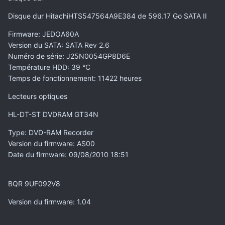
Disque dur HitachiHTS547564A9E384 de 596.17 Go SATA II
Firmware
: JEDOA60A
Version du SATA
: SATA Rev 2.6
Numéro de série
: J25N0054GP8D6E
Température HDD
: 39 °C
Temps de fonctionnement
: 11422 heures
Lecteurs optiques
HL-DT-ST DVDRAM GT34N
Type
: DVD-RAM Recorder
Version du firmware
: AS00
Date du firmware
: 09/08/2010 18:51
BQR 9UF092V8
Version du firmware
: 1.04