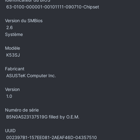
63-0100-000001-00101111-090710-Chipset
Version du SMBios
2.6
Système
Modèle
K53SJ
Fabricant
ASUSTeK Computer Inc.
Version
1.0
Numéro de série
B5N0AS23137519G filled by O.E.M.
UUID
002397B1-157EE081-2AEAF46D-04357510