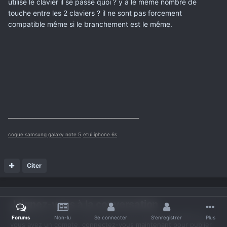
utilise le clavier il se passe quoi ? y a le même nombre de
touche entre les 2 claviers ? il ne sont pas forcement
compatible même si le branchement est le même.
___________________________________________
coque samsung galaxy note 5
etui iphone 6s
Citer
Joignez-vous à la conversation
Vous pouvez publier maintenant et vous inscrire plus tard. Si
Forums
Non-lu
Se connecter
S'enregistrer
Plus
vous avez un compte,
connectez-vous maintenant
pour publier