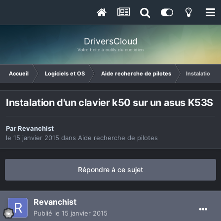
DriversCloud
Votre boite à outils du quotidien
Accueil
Logiciels et OS
Aide recherche de pilotes
Instalation d
Instalation d'un clavier k50 sur un asus K53S
Par
Revanchist
le 15 janvier 2015
dans
Aide recherche de pilotes
Répondre à ce sujet
Revanchist
Publié
le 15 janvier 2015