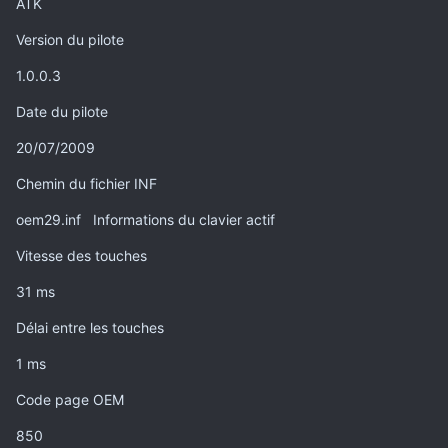
ATK
Version du pilote
1.0.0.3
Date du pilote
20/07/2009
Chemin du fichier INF
oem29.inf Informations du clavier actif
Vitesse des
touche
s
31 ms
Délai entre les
touche
s
1 ms
Code page OEM
850