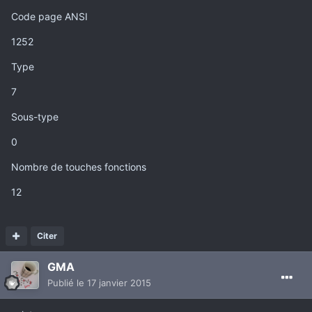
Code page ANSI
1252
Type
7
Sous-type
0
Nombre de
touche
s fonctions
12
Citer
GMA
Publié
le 17 janvier 2015