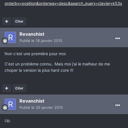
orderby=position&orderway=desc&search_query=clavier+k53s
Citer
Revanchist
Publié
le 18 janvier 2015
Non c'est une première pour moi.
C'est un problème connu.. Mais moi j'ai le malheur de me
choper la version la plus hard core !!!
Citer
Revanchist
Publié
le 26 janvier 2015
Up.