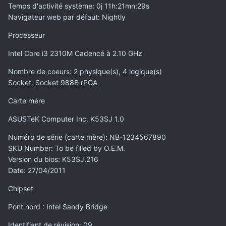
Temps d'activité système
: 0j 11h:21mn:29s
Navigateur web par défaut
: Nightly
Processeur
Intel Core i3 2310M Cadencé à 2.10 GHz
Nombre de coeurs
: 2 physique(s), 4 logique(s)
Socket
: Socket 988B rPGA
Carte mère
ASUSTeK Computer Inc. K53SJ 1.0
Numéro de série (carte mère)
: NB-1234567890
SKU Number
: To be filled by O.E.M.
Version du bios
: K53SJ.216
Date
: 27/04/2011
Chipset
Pont nord : Intel Sandy Bridge
Identifiant de révision
: 09