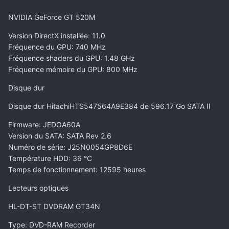
NVIDIA GeForce GT 520M
Version DirectX installée
: 11.0
Fréquence du GPU
: 740 MHz
Fréquence shaders du GPU
: 1.48 GHz
Fréquence mémoire du GPU
: 800 MHz
Disque dur
Disque dur HitachiHTS547564A9E384 de 596.17 Go SATA II
Firmware
: JEDOA60A
Version du SATA
: SATA Rev 2.6
Numéro de série
: J25N0054GP8D6E
Température HDD
: 36 °C
Temps de fonctionnement
: 12595 heures
Lecteurs optiques
HL-DT-ST DVDRAM GT34N
Type
: DVD-RAM Recorder