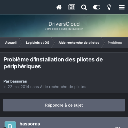
DriversCloud
Votre boite à outils du quotidien
Accueil
Logiciels et OS
Aide recherche de pilotes
Problème d'i
Problème d'installation des pilotes de
périphériques
Par
bassoras
le 22 mai 2014
dans
Aide recherche de pilotes
Répondre à ce sujet
bassoras