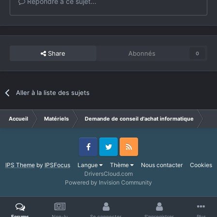
Répondre à ce sujet...
Share
Abonnés
0
Aller à la liste des sujets
Accueil
Matériels
Demande de conseil d'achat informatique
RAM
Facebook
Twitter
RSS
IPS Theme
by
IPSFocus
Langue
Thème
Nous contacter
Cookies
DriversCloud.com
Powered by Invision Community
Forums
Non-lu
Se connecter
S'enregistrer
Plus