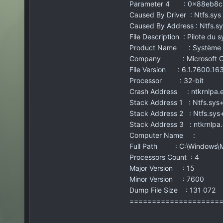
Parameter 4 : 0x88eb8c
Caused By Driver : Ntfs.sys
Caused By Address : Ntfs.s
File Description : Pilote du 
Product Name : Système d’
Company : Microsoft Co
File Version : 6.1.7600.16
Processor : 32-bit
Crash Address : ntkrnlpa
Stack Address 1 : Ntfs.sys
Stack Address 2 : Ntfs.sys
Stack Address 3 : ntkrnlp
Computer Name :
Full Path : C:\Windows\M
Processors Count : 4
Major Version : 15
Minor Version : 7600
Dump File Size : 131 072
====================