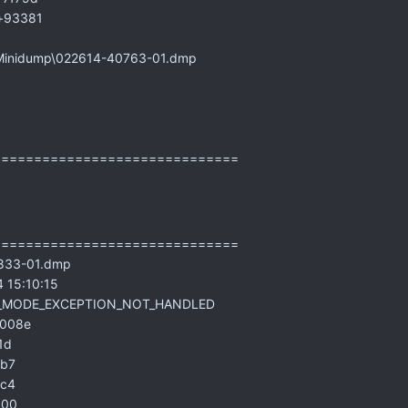
s+93381
Minidump\022614-40763-01.dmp
==============================
==============================
833-01.dmp
 15:10:15
EL_MODE_EXCEPTION_NOT_HANDLED
0008e
1d
b7
c4
000