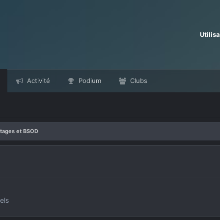
Utilis
Activité
Podium
Clubs
ntages et BSOD
els