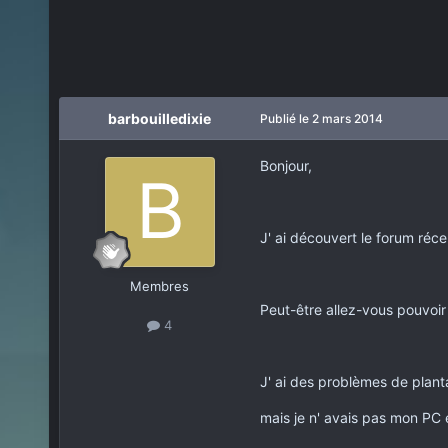
barbouilledixie
Publié
le 2 mars 2014
Bonjour,
J' ai découvert le forum réc
Membres
Peut-être allez-vous pouvoir
4
J' ai des problèmes de plant
mais je n' avais pas mon PC en