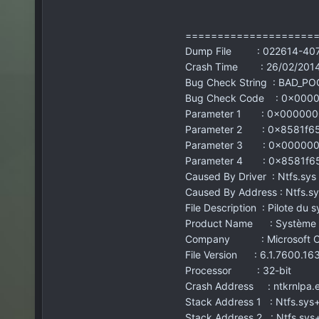
====================
Dump File : 022614-407
Crash Time : 26/02/2014
Bug Check String : BAD_P
Bug Check Code : 0x000
Parameter 1 : 0x000000
Parameter 2 : 0x8581f6
Parameter 3 : 0x00000
Parameter 4 : 0x8581f6
Caused By Driver : Ntfs.sys
Caused By Address : Ntfs.
File Description : Pilote du 
Product Name : Système d’
Company : Microsoft Co
File Version : 6.1.7600.16
Processor : 32-bit
Crash Address : ntkrnlpa
Stack Address 1 : Ntfs.sy
Stack Address 2 : Ntfs.sys