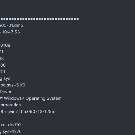
==============================
05-01.dmp
 10:47:53
0010e
1f
18
000
7d
g.sys
dog.sys+51f0
Driver
® Windows® Operating System
rporation
385 (win7_rtm.090713-1255)
.exe+dcd10
g.sys+1276