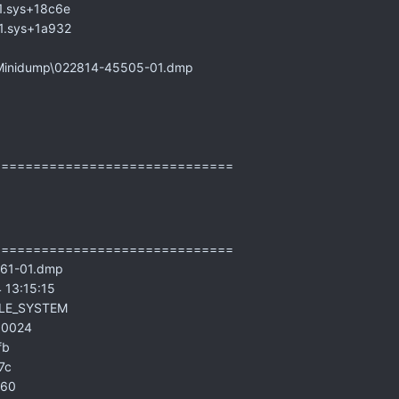
1.sys+18c6e
1.sys+1a932
Minidump\022814-45505-01.dmp
==============================
==============================
61-01.dmp
13:15:15
FILE_SYSTEM
00024
fb
7c
660