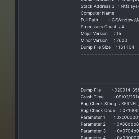
Stack Address 3 : Ntfs.sy
Computer Name :
Full Path : C:\Windows\
Processors Count : 4
Major Version : 15
Minor Version : 7600
Dump File Size : 161 104
====================
====================
Dump File : 020914-35
Crash Time : 09/02/2014
Bug Check String : KERN
Bug Check Code : 0x100
Parameter 1 : 0xc00000
Parameter 2 : 0x88dbb8
Parameter 3 : 0x9704b9
Parameter 4 : 0x00000