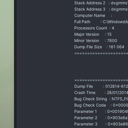
Stack Address 2 : dxgmms
Stack Address 3 : dxgmms
Computer Name :
Full Path : C:\Windows\
Processors Count : 4
Major Version : 15
Minor Version : 7600
Dump File Size : 161 064
====================
====================
Dump File : 012814-612
Crash Time : 28/01/2014 
Bug Check String : NTFS_
Bug Check Code : 0x000
Parameter 1 : 0x001904
Parameter 2 : 0x903e8a
Parameter 3 : 0x903e8