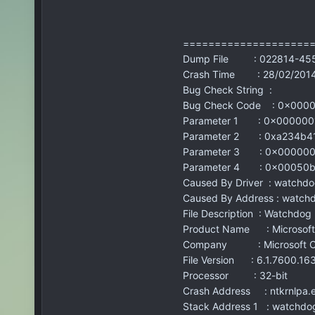
====================
Dump File : 022814-455
Crash Time : 28/02/2014
Bug Check String :
Bug Check Code : 0x000
Parameter 1 : 0x000000
Parameter 2 : 0xa234b4
Parameter 3 : 0x00000
Parameter 4 : 0x00050b
Caused By Driver : watchdo
Caused By Address : watch
File Description : Watchdog 
Product Name : Microsoft
Company : Microsoft Co
File Version : 6.1.7600.16
Processor : 32-bit
Crash Address : ntkrnlpa
Stack Address 1 : watchdo