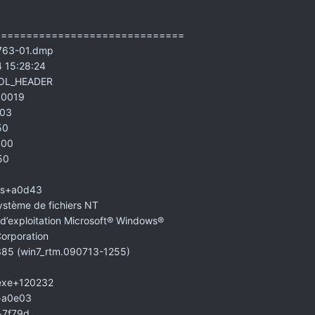
==============================
63-01.dmp
 15:28:24
OOL_HEADER
00019
03
50
000
50
sys+a0d43
système de fichiers NT
exploitation Microsoft® Windows®
rporation
385 (win7_rtm.090713-1255)
.exe+120232
s+a0e03
+7f79d