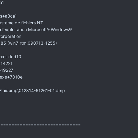
a1
ys+a8ca1
système de fichiers NT
exploitation Microsoft® Windows®
rporation
385 (win7_rtm.090713-1255)
.exe+dcd10
+14221
+19227
a.exe+7010e
inidump\012814-61261-01.dmp
==============================