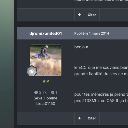
Citer
djromixunited01
Publié
le 1 mars 2014
bonjour
le ECC si je me souviens bien
grande fiabilité du service 
VIP
2,7k
1
pour tes mémoires je prendra
Sexe:
Homme
pris 2133Mhz en CAS 9 ça bo
Lieu:
01150
Citer