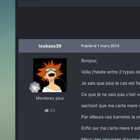
loukass39
Publié
le 1 mars 2014
Bonjour,
Voila j'hesite entre 2 types
Je sais que plus le cas est fa
Ce que je ne sais pas c'est 
Membres plus
sachant que ma carte mere s
50
Par ailleurs ces barretes la o
Enfin sur ma carte mere il est
Merci des reponses d'avanc