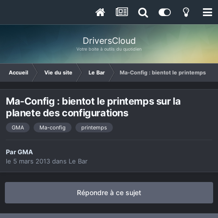
DriversCloud
Votre boite à outils du quotidien
Accueil
Vie du site
Le Bar
Ma-Config : bientot le printemps sur 
Ma-Config : bientot le printemps sur la
planete des configurations
GMA
Ma-config
printemps
Par
GMA
le 5 mars 2013
dans
Le Bar
Répondre à ce sujet