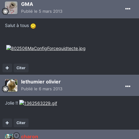
GMA
Publié
le 5 mars 2013
Salut à tous
Citer
lethumier olivier
Publié
le 6 mars 2013
Jolie !!
Citer
charon