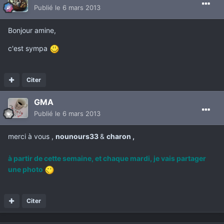
Publié
le 6 mars 2013
Bonjour amine,
c'est sympa
Citer
GMA
Publié
le 6 mars 2013
merci à vous ,
nounours33
&
charon ,
à partir de cette semaine, et chaque
mardi,
je vais partager
une photo
Citer