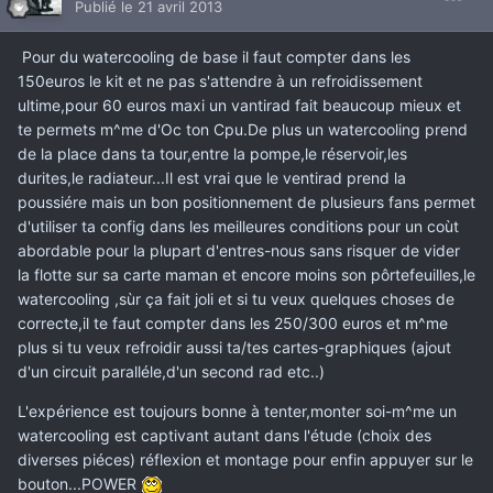
Publié
le 21 avril 2013
Pour du watercooling de base il faut compter dans les
150euros le kit et ne pas s'attendre à un refroidissement
ultime,pour 60 euros maxi un vantirad fait beaucoup mieux et
te permets m^me d'Oc ton Cpu.De plus un watercooling prend
de la place dans ta tour,entre la pompe,le réservoir,les
durites,le radiateur...Il est vrai que le ventirad prend la
poussiére mais un bon positionnement de plusieurs fans permet
d'utiliser ta config dans les meilleures conditions pour un coùt
abordable pour la plupart d'entres-nous sans risquer de vider
la flotte sur sa carte maman et encore moins son pôrtefeuilles,le
watercooling ,sùr ça fait joli et si tu veux quelques choses de
correcte,il te faut compter dans les 250/300 euros et m^me
plus si tu veux refroidir aussi ta/tes cartes-graphiques (ajout
d'un circuit paralléle,d'un second rad etc..)
L'expérience est toujours bonne à tenter,monter soi-m^me un
watercooling est captivant autant dans l'étude (choix des
diverses piéces) réflexion et montage pour enfin appuyer sur le
bouton...POWER