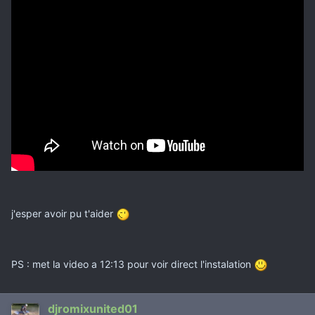
j'esper avoir pu t'aider
PS : met la video a 12:13 pour voir direct l'instalation
djromixunited01