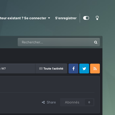
ateur existant ? Se connecter
S'enregistrer
c W7
Toute l'activité
Facebook
Twitter
RSS
Share
Abonnés
0