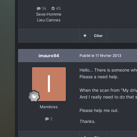
5k
45
Sexe:
Homme
Lieu:
Cannes
Citer
imauro94
Publié
le 11 février 2013
Hello... There is someone w
Please a need help.
When the scan from "My drive
And I really need to do that
Membres
Please help me out.
2
Thanks.