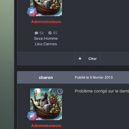
Administrateurs
5k
45
Sexe:
Homme
Lieu:
Cannes
Citer
charon
Publié
le 5 février 2013
Problème corrigé sur le dern
Administrateurs