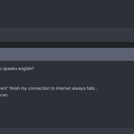
ho speaks english?
rs" finish my connection to internet always falls...
 scan.