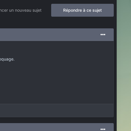
cer un nouveau sujet
Répondre à ce sujet
loquage.