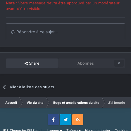
Note :
Votre message devra être approuvé par un modérateur
avant d'être visible.
Répondre à ce sujet...
Share
Abonnés
0
Aller à la liste des sujets
Accueil
Vie du site
Bugs et améliorations du site
J'ai besoin d'u
Facebook
Twitter
RSS
IPS Theme
by
IPSFocus
Langue
Thème
Nous contacter
Cookies