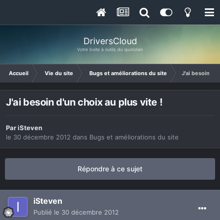
DriversCloud
Votre boite à outils du quotidien
Accueil
Vie du site
Bugs et améliorations du site
J'ai besoin d'u
J'ai besoin d'un choix au plus vite !
Par
iSteven
le 30 décembre 2012
dans
Bugs et améliorations du site
Répondre à ce sujet
iSteven
Publié
le 30 décembre 2012