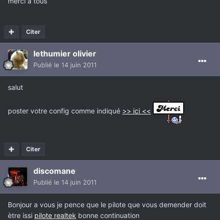
merci a tous
Citer
lethumier olivier
Publié
le 14 juin 2011
salut
poster votre config comme indiqué
>> ici <<
Citer
discomane
Publié
le 14 juin 2011
Bonjour a vous je pence que le pilote que vous demender doit
ètre issi
pilote realtek
bonne continuation