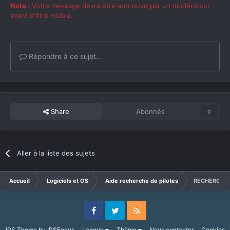
Note :
Votre message devra être approuvé par un modérateur
avant d'être visible.
Répondre à ce sujet...
Share
Abonnés
0
Aller à la liste des sujets
Accueil
Logiciels et OS
Aide recherche de pilotes
RECHERCHE 
Facebook
Twitter
RSS
IPS Theme
by
IPSFocus
Langue
Thème
Nous contacter
Cookies