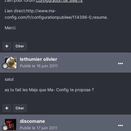
Lien pour forum:
Configuration de SIBETE
Lien direct:http://www.ma-
config.com/fr/configurationpubliee/114396-0,resume.
Merci.
Citer
lethumier olivier
Publié
le 16 juin 2011
salut
as tu fait les Majs que Ma- Config te propose ?
Citer
discomane
Publié
le 17 juin 2011