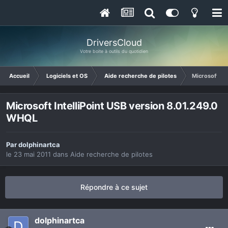
DriversCloud
Votre boite à outils du quotidien
Accueil
Logiciels et OS
Aide recherche de pilotes
Microsoft In
Microsoft IntelliPoint USB version 8.01.249.0
WHQL
Par
dolphinartca
le 23 mai 2011
dans
Aide recherche de pilotes
Répondre à ce sujet
dolphinartca