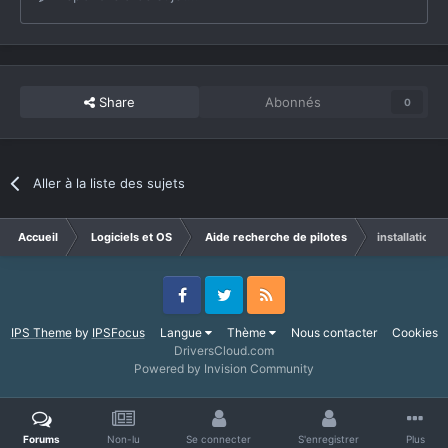
Share
Abonnés
0
Aller à la liste des sujets
Accueil
Logiciels et OS
Aide recherche de pilotes
installation 
Facebook
Twitter
RSS
IPS Theme
by
IPSFocus
Langue
Thème
Nous contacter
Cookies
DriversCloud.com
Powered by Invision Community
Forums
Non-lu
Se connecter
S'enregistrer
Plus