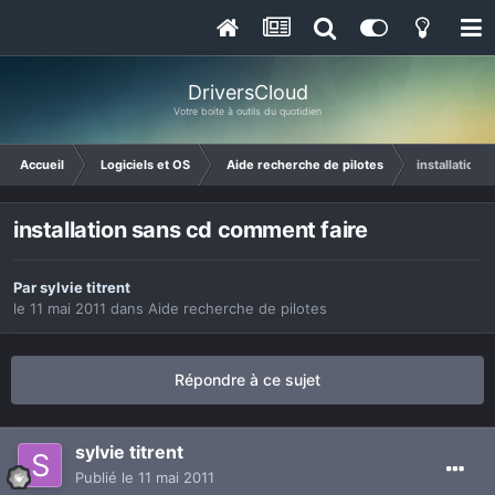
DriversCloud
Votre boite à outils du quotidien
Accueil
Logiciels et OS
Aide recherche de pilotes
installation 
installation sans cd comment faire
Par
sylvie titrent
le 11 mai 2011
dans
Aide recherche de pilotes
Répondre à ce sujet
sylvie titrent
Publié
le 11 mai 2011