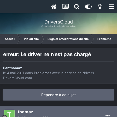
DriversCloud
Votre boite à outils du quotidien
Accueil
Vie du site
Bugs et améliorations du site
Problèmes ave
erreur: Le driver ne n'est pas chargé
Par
thomaz
le 4 mai 2011
dans
Problèmes avec le service de drivers
DriversCloud.com
Répondre à ce sujet
thomaz