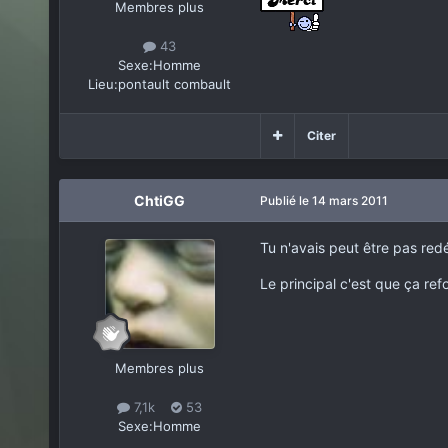
Membres plus
43
Sexe:
Homme
Lieu:
pontault combault
Citer
ChtiGG
Publié
le 14 mars 2011
Tu n'avais peut être pas redé
Le principal c'est que ça re
Membres plus
7,1k
53
Sexe:
Homme