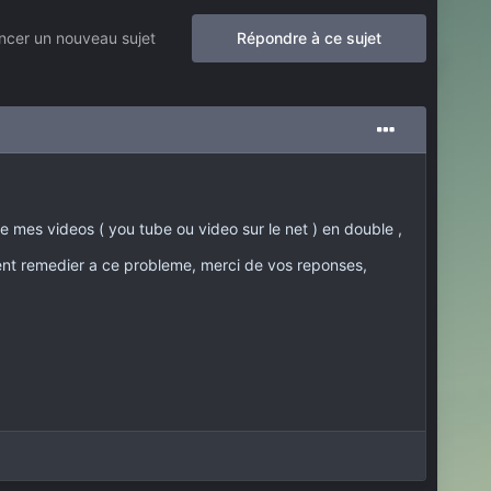
cer un nouveau sujet
Répondre à ce sujet
ne mes videos ( you tube ou video sur le net ) en double ,
t remedier a ce probleme, merci de vos reponses,