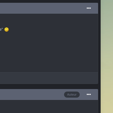
le"
Auteur