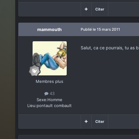
Citer
mammouth
Publié
le 15 mars 2011
Salut, ca ce pourrais, tu as
Membres plus
43
Sexe:
Homme
Lieu:
pontault combault
Citer