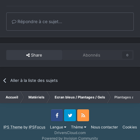
Répondre à ce sujet...
Share
Abonnés
0
Aller à la liste des sujets
Accueil
Matériels
Ecran bleus / Plantages / Gels
Plantages apre
Facebook
Twitter
RSS
IPS Theme
by
IPSFocus
Langue
Thème
Nous contacter
Cookies
DriversCloud.com
Powered by Invision Community