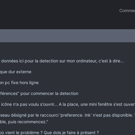
Commen
ns données ici pour la detection sur mon ordinateur, c'est à dire...
disque dur externe
on pc fixe hors ligne
préférences" pour commencer la detection
ône n'a pas voulu s'ouvrir... A la place, une mini fenêtre s'est ouver
éseau désigné par le raccourci 'preference. Ink' n'est pas disponible.
ible, puis recommencez."
ù vient le problème ? Que dois je faire à présent ?