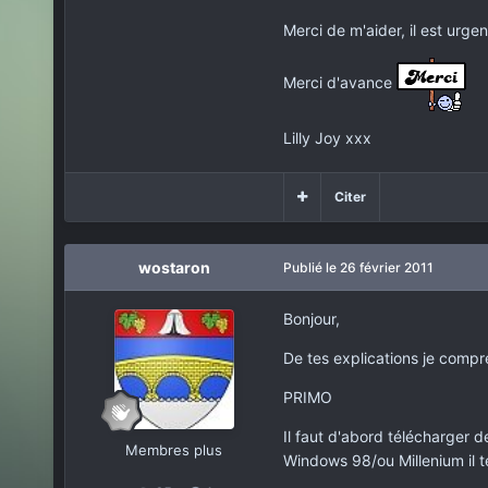
Merci de m'aider, il est urg
Merci d'avance
Lilly Joy xxx
Citer
wostaron
Publié
le 26 février 2011
Bonjour,
De tes explications je compr
PRIMO
Il faut d'abord télécharger d
Membres plus
Windows 98/ou Millenium il t