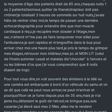
la moyenne d'âge des patients était de 85 ans,chaques nuits 1
ou 2 patients(tes)nous quitter (le thanatotrapteur doit pas
chômer)je totalisait 3 heures de sommeils sur huit nuits,j'avais
hâte de rentrer chez moi,le temps de passer une derniére
echocardiographie pour entendre dire que mon muscle
cardiaque à reçu,je recupére mon dossier à l'étage,mon
sac,n'attend m^me pas de faire tamponner mon billet pour
l'ambulance,je sort rapidos et m'engouffre dans le bus pour
arriver chez moi une heure plus tard,je pris le temps de grimper
mes étages,retrouver mon intérieur,mes pc et MON LIT (celui
de l'hosto:sommier cassé et matelas dis"chocolat" à l'envers et
vu les blémes d'os que j'ai vous comprendrez que 8 nuits
étaient de trop)
Pour tout vous dire,on voit souvent des émisions à la télé ou
une caméra est embarquée à bord d'un véhicule du samu et on
se dit que celà ne peut nous arriver,ne peut m'arriver et
pourquoi?bon ok je fume depuis plus de 35 ans,mais je n'ai
jamis bu,détestant le goût de l'alcool,ne bringue pas,suis
casanier,j'ai élevé seul mes 2 filles ,elles me le rendent
bien,petie anecdote sur ma seconde fille qui vit à Paris,le matin