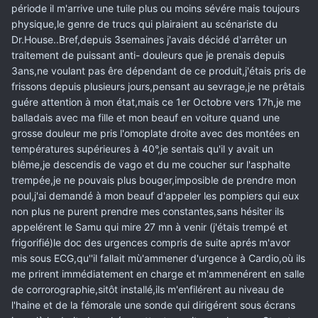
période il m'arrive une tuile plus ou moins sévére mais toujours
physique,le genre de trucs qui plairaient au scénariste du
Dr.House..Bref,depuis 3semaines j'avais décidé d'arrêter un
traitement de puissant anti- douleurs que je prenais depuis
3ans,ne voulant pas êre dépendant de ce produit,j'étais pris de
frissons depuis plusieurs jours,pensant au sevrage,je ne prêtais
guére attention à mon état,mais ce 1er Octobre vers 17h,je me
balladais avec ma fille et mon beauf en voiture quand une
grosse douleur me pris l'omoplate droite avec des montées en
températures supérieures à 40°,je sentais qu'il y avait un
blême,je descendis de vago et du me coucher sur l'asphalte
trempée,je ne pouvais plus bouger,imposible de prendre mon
poul,j'ai demandé à mon beauf d'appeler les pompiers qui eux
non plus ne purent prendre mes constantes,sans hésiter ils
appelérent le Samu qui mire 27 mn à venir (j'étais trempé et
frigorifié)le doc des urgences compris de suite aprés m'avor
mis sous ECG,qu''il fallait mù'ammener d'urgence à Cardio,où ils
me prirent immédiatement en charge et m'ammenérent en salle
de corrorographie,sitôt installé,ils m'enfilérent au niveau de
l'haine et de la fémorale une sonde qui dirigérent sous écrans