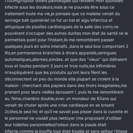
(100mg/h)pour divers pathologies qui rendent mon quotidien
infecte sous les douleurs,mais je ne pouvais être sous ce
traitement toute ma vie,je pensais que ce malaise venait du
sevrage bah quenénie! ce fut un bel et aigu infarctus et
athypique de plus!les cardiologues de la salle des corro,ne
pouvérent s'occuper des autres durites mon état de santé ne le
permettais point pour l'instant,ils me remontérent passer
quelques jours en soins intensifs ,dans le seul box comportant 2
lits,en permanence branchés à divers appareils,seringues
automatiques,alarmes,sondes..et que des "vieux" qui déliraient
tous et toutes pendant 3 jours et trois nuits,les infirmiéres
m'expliquérent que les produits qu'ont leurs filent les
déconnectent un peu du monde etla plupart se croient à la
maison : cherchant des papiers dans des tiroirs imaginaires,me
prenant pour leurs vieilles épousent !..puis ils me remontérent
au 7éme,chambre double,avec un monsieur de 85ans qui
venait de chuter aprés une crise cardiaque en se brisant
2côtes,le seul hic et qu'il ne savait pas pisser dans la cuvette et
le personnel ne voulait plus nettoyer (me proposant d'utiliser
leur toilettes personnelles)l'odeur dans la piaule était
infecte,comme la bouffe,tout était bouliie et sans sel!sur l'étage