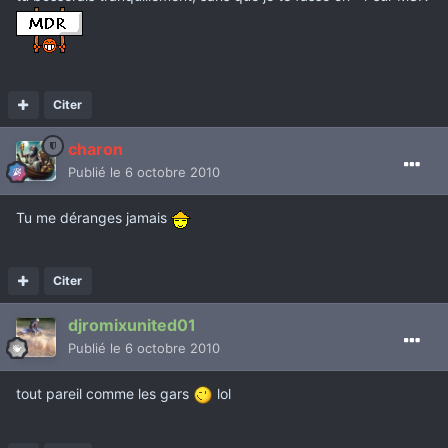
Citer
charon
Publié
le 6 octobre 2010
Tu me déranges jamais
Citer
djromixunited01
Publié
le 6 octobre 2010
tout pareil comme les gars
lol