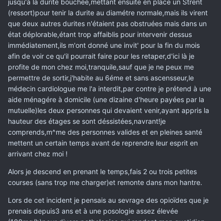
jusqu'à la durite bouchée,mettant ensuite en place un Strent
(ressort)pour tenir la durite au diamétre normale,mais ils virent
que deux autres durites n'étaient pas obstruées mais dans un
état déplorable,étant trop affaiblis pour intervenir dessus
immédiatement,ils m'ont donné une invit' pour la fin du mois
afin de voir ce qu'il pourrait faire pour les retaper,d'ici là je
profite de mon chez moi,tranquile,sauf que je ne peux me
permettre de sortir,j'habite au 6éme et sans ascensseur,le
médecin cardiologue me l'a interdit,par contre je prétend à une
aide ménagére à domicile (une dizaine d'heure payées par la
mutuelle)les deux personnes qui devaient venir,ayant appris la
hauteur des étages se sont déssistées,navrant!je
comprends,m^me des personnes valides et en pleines santé
mettent un certain temps avant de reprendre leur esprit en
arrivant chez moi !
Alors je descend en prenant le temps,fais 2 ou trois petites
courses (sans trop me charger)et remonte dans mon hantre.
Lors de cet incident je pensais au sevrage des opioïdes que je
prenais depuis3 ans et à une posologie assez élevée