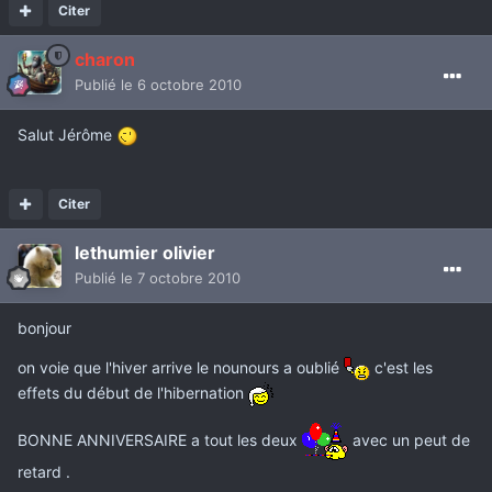
Citer
charon
Publié
le 6 octobre 2010
Salut Jérôme
Citer
lethumier olivier
Publié
le 7 octobre 2010
bonjour
on voie que l'hiver arrive le nounours a oublié
c'est les
effets du début de l'hibernation
BONNE ANNIVERSAIRE a tout les deux
avec un peut de
retard .