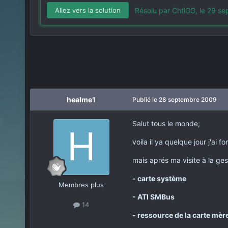
Résolu par ChtiGG,
le 29 s
Allez vers la solution
healme1
Publié
le 28 septembre 2009
Salut tous le monde;
voila il ya quelque jour j'ai 
mais aprés ma visite à la ges
- carte système
Membres plus
- ATI SMBus
14
- ressource de la carte mèr