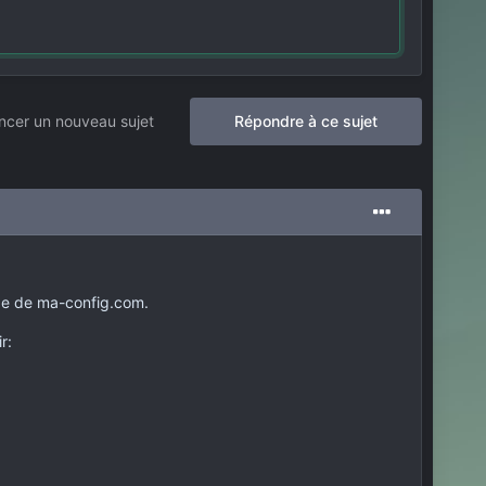
cer un nouveau sujet
Répondre à ce sujet
'aide de ma-config.com.
r: