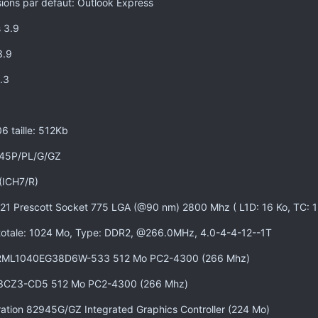
sions par défaut: Outlook Express
 3.9
3.9
.3
6 taille: 512Kb
i945P/PL/G/GZ
(ICH7/R)
521 Prescott Socket 775 LGA (@90 nm) 2800 Mhz ( L1D: 16 Ko, TC: 1
otale: 1024 Mo, Type: DDR2, @266.0MHz, 4.0-4-4-12--1T
 RML1040EG38D6W-533 512 Mo PC2-4300 (266 Mhz)
CZ3-CD5 512 Mo PC2-4300 (266 Mhz)
ration 82945G/GZ Integrated Graphics Controller (224 Mo)