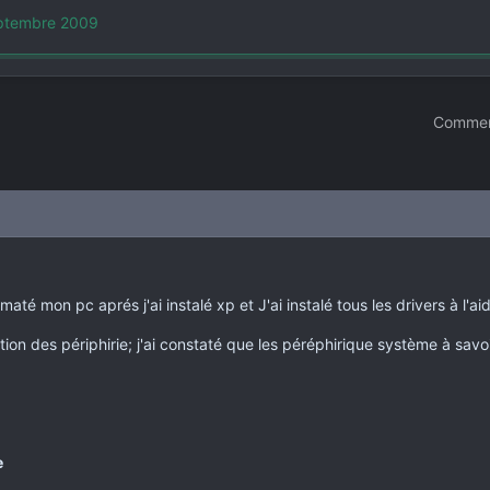
eptembre 2009
Commen
formaté mon pc aprés j'ai instalé xp et J'ai instalé tous les drivers à l
tion des périphirie; j'ai constaté que les péréphirique système à savoi
e