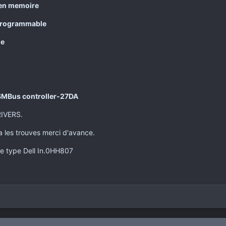
 en memoire
 programmable
ue
 SMBus controller-27DA
IVERS.
 les trouves merci d'avance.
 de type Dell In.0HH807