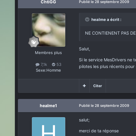
ChtiGG
Publié
le 28 septembre 2009
healme a écrit :
NE CONTIENENT PAS DE
Salut,
Membres plus
Si le service MesDrivers ne t
7,1k
53
pilotes les plus récents pour
Sexe:
Homme
Citer
healme1
Publié
le 28 septembre 2009
salut;
merci de ta réponse