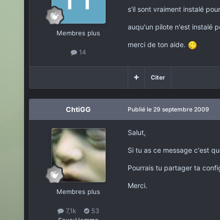
s'il sont vraiment instalé po
auqu'un pilote n'est instalé 
Membres plus
merci de ton aide.
14
Citer
ChtiGG
Publié
le 29 septembre 2009
Salut,
Si tu as ce message c'est que
Pourrais tu partager ta conf
Merci.
Membres plus
7,1k
53