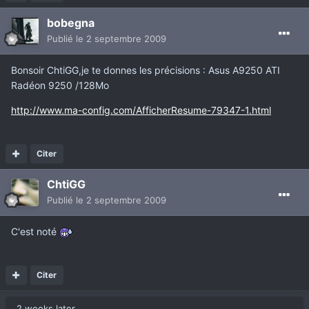
bobegna
Publié
le 2 septembre 2009
Bonsoir ChtiGG,je te donnes les précisions : Asus A9250 ATI
Radéon 9250 /128Mo
http://www.ma-config.com/AfficherResume-79347-1.html
Citer
ChtiGG
Publié
le 2 septembre 2009
C'est noté
Citer
2 weeks later...