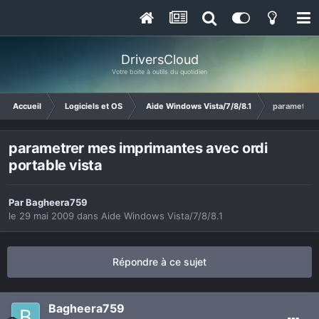
DriversCloud
Votre boite à outils du quotidien
Accueil
Logiciels et OS
Aide Windows Vista/7/8/8.1
parametrer 
parametrer mes imprimantes avec ordi
portable vista
Par
Bagheera759
le 29 mai 2009
dans
Aide Windows Vista/7/8/8.1
Répondre à ce sujet
Bagheera759