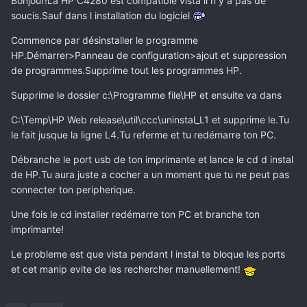
Bonjour!La HP C4280 est compatible vista il n y a pas de
soucis.Sauf dans l installation du logiciel
Commence par désinstaller le programme
HP.Démarrer>Panneau de configuration>ajout et suppression
de programmes.Supprime tout les programmes HP.
Supprime le dossier c:\Programme file\HP et ensuite va dans
C:\Temp\HP Web release\util\ccc\uninstal_L1 et supprime le.Tu
le fait jusque la ligne L4.Tu referme et tu redémarre ton PC.
Débranche le port usb de ton imprimante et lance le cd d instal
de HP.Tu aura juste a cocher a un moment que tu ne peut pas
connecter ton peripherique.
Une fois le cd installer redémarre ton PC et branche ton
imprimante!
Le probleme est que vista pendant l instal te bloque les ports
et cet manip evite de les rechercher manuellement!