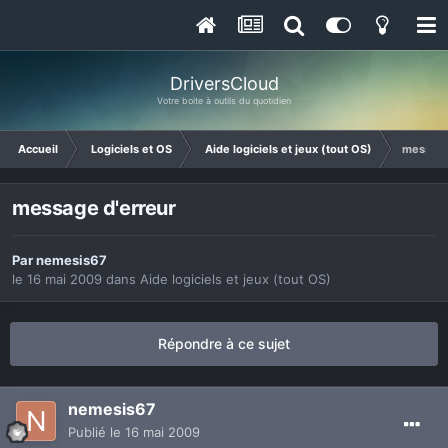
DriversCloud
Votre boite à outils du quotidien
Accueil
Logiciels et OS
Aide logiciels et jeux (tout OS)
message
message d'erreur
Par
nemesis67
le 16 mai 2009
dans
Aide logiciels et jeux (tout OS)
Répondre à ce sujet
nemesis67
Publié
le 16 mai 2009