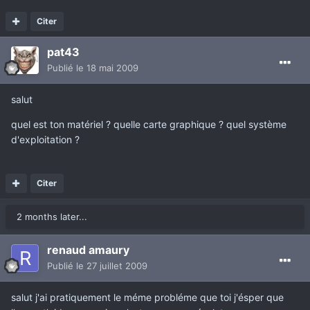
Citer
pat43
Publié
le 18 mai 2009
salut
quel est ton matériel ? quelle carte graphique ? quel système
d'exploitation ?
Citer
2 months later...
renaud amaury
Publié
le 27 juillet 2009
salut j'ai pratiquement le méme probléme que toi j'ésper que