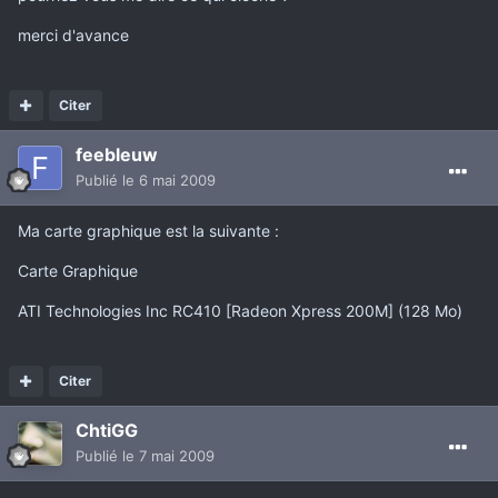
merci d'avance
Citer
feebleuw
Publié
le 6 mai 2009
Ma carte graphique est la suivante :
Carte Graphique
ATI Technologies Inc RC410 [Radeon Xpress 200M] (128 Mo)
Citer
ChtiGG
Publié
le 7 mai 2009