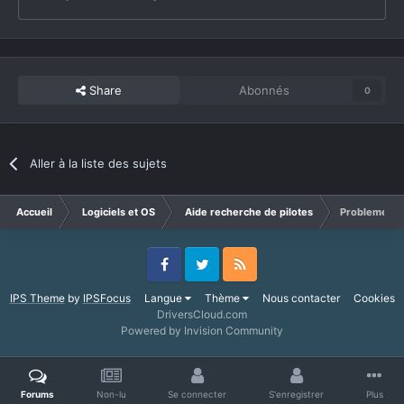
Share
Abonnés
0
Aller à la liste des sujets
Accueil
Logiciels et OS
Aide recherche de pilotes
Probleme pil
Facebook
Twitter
RSS
IPS Theme
by
IPSFocus
Langue
Thème
Nous contacter
Cookies
DriversCloud.com
Powered by Invision Community
Forums
Non-lu
Se connecter
S'enregistrer
Plus