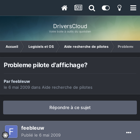
DriversCloud
Votre boite à outils du quotidien
Accueil
Logiciels et OS
Aide recherche de pilotes
Probleme pil
Probleme pilote d'affichage?
Par
feebleuw
le 6 mai 2009
dans
Aide recherche de pilotes
Répondre à ce sujet
feebleuw
Publié
le 6 mai 2009