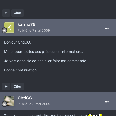
Citer
karma75
Publié
le 7 mai 2009
Bonjour ChtiGG,
Merci pour toutes ces précieuses informations.
Je vais donc de ce pas aller faire ma commande.
Bonne continuation !
Citer
ChtiGG
Publié
le 8 mai 2009
Tiens nous au courant dès que tout ça est monté