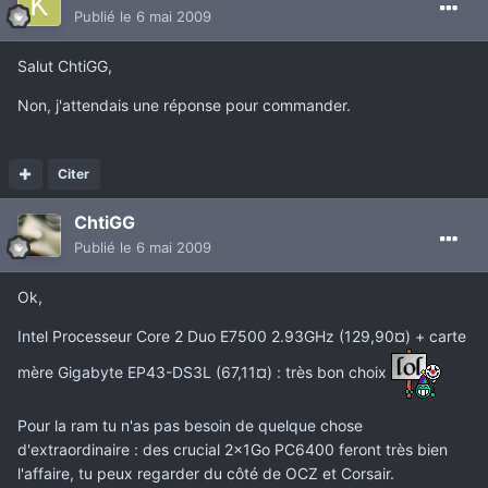
Publié
le 6 mai 2009
Salut ChtiGG,
Non, j'attendais une réponse pour commander.
Citer
ChtiGG
Publié
le 6 mai 2009
Ok,
Intel Processeur Core 2 Duo E7500 2.93GHz (129,90¤) + carte
mère Gigabyte EP43-DS3L (67,11¤) : très bon choix
Pour la ram tu n'as pas besoin de quelque chose
d'extraordinaire : des crucial 2x1Go PC6400 feront très bien
l'affaire, tu peux regarder du côté de OCZ et Corsair.