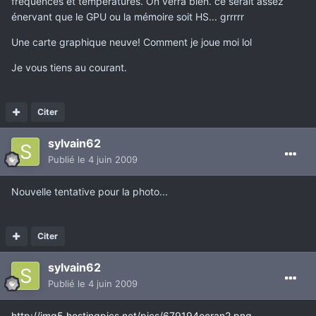
fréquences et températures. On verra bien. ce serait assez
énervant que le GPU ou la mémoire soit HS... grrrrr
Une carte graphique neuve! Comment je joue moi lol
Je vous tiens au courant.
Citer
sylvain62
Publié
le 4 juin 2009
Nouvelle tentative pour la photo...
Citer
sylvain62
Publié
le 4 juin 2009
http://img5.hostingpics.net/pics/679194ecran2.png