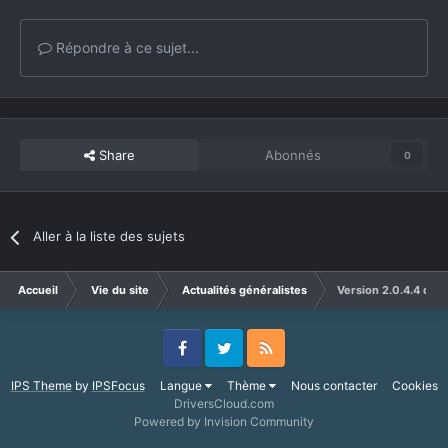
Répondre à ce sujet...
Share
Abonnés
0
Aller à la liste des sujets
Accueil
Vie du site
Actualités généralistes
Version 2.0.4.4 du p
Facebook
Twitter
RSS
IPS Theme
by
IPSFocus
Langue
Thème
Nous contacter
Cookies
DriversCloud.com
Powered by Invision Community