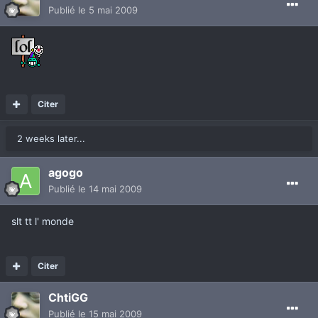
Publié
le 5 mai 2009
Citer
2 weeks later...
agogo
Publié
le 14 mai 2009
slt tt l' monde
Citer
ChtiGG
Publié
le 15 mai 2009