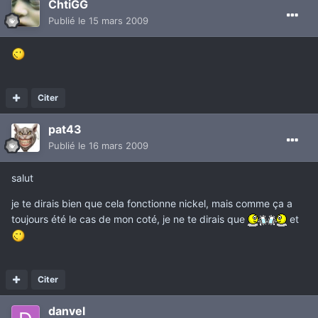
ChtiGG
Publié
le 15 mars 2009
Citer
pat43
Publié
le 16 mars 2009
salut
je te dirais bien que cela fonctionne nickel, mais comme ça a
toujours été le cas de mon coté, je ne te dirais que
et
Citer
danvel