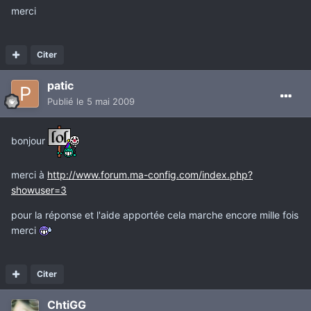
merci
Citer
patic
Publié
le 5 mai 2009
bonjour
merci à
http://www.forum.ma-config.com/index.php?
showuser=3
pour la réponse et l'aide apportée cela marche encore mille fois
merci
Citer
ChtiGG