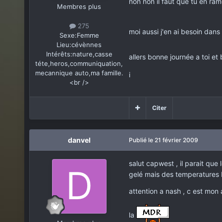
non non il faut que tu en ra
Membres plus
275
moi aussi j'en ai besoin dan
Sexe:
Femme
Lieu:
cévènnes
Intérêts:
nature,casse
allers bonne journée a toi 
téte,heros,communiquation,
mecannique auto,ma famille.
i
<br />
Citer
danvel
Publié
le 21 février 2009
salut capwest , il parait que 
gelé mais des temperatures ba
attention a nash , c est mon 
la