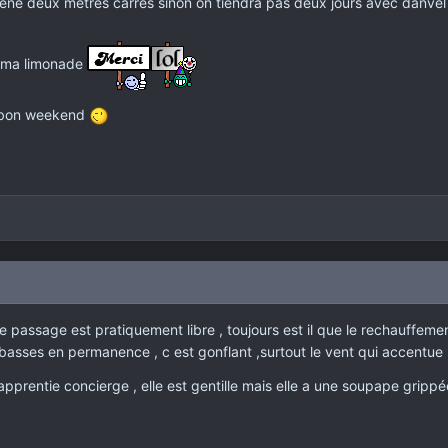
mène deux mètres carrés sinon on tiendra pas deux jours avec danve
s ma limonade
et bon weekend
le passage est pratiquement libre , toujours est il que le rechauffement
sses en permanence , c est gonflant ,surtout le vent qui accentue l i
apprentie concierge , elle est gentille mais elle a une soupape grippée