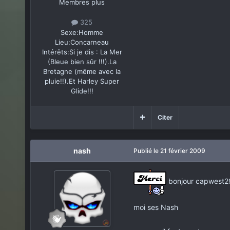
Membres plus
325
Sexe:
Homme
Lieu:
Concarneau
Intérêts:
Si je dis : La Mer
(Bleue bien sûr !!!).La
Bretagne (même avec la
pluie!!).Et Harley Super
Glide!!!
Citer
nash
Publié
le 21 février 2009
bonjour capwest2
moi ses Nash