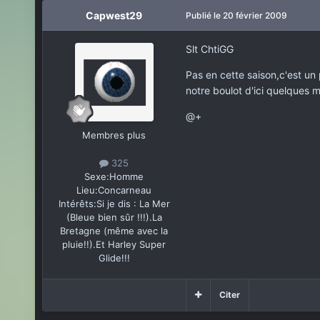
Capwest29
Publié
le 20 février 2009
Slt ChtiGG
Pas en cette saison,c'est un p
notre boulot d'ici quelques 
@+
Membres plus
325
Sexe:
Homme
Lieu:
Concarneau
Intérêts:
Si je dis : La Mer
(Bleue bien sûr !!!).La
Bretagne (même avec la
pluie!!).Et Harley Super
Glide!!!
Citer