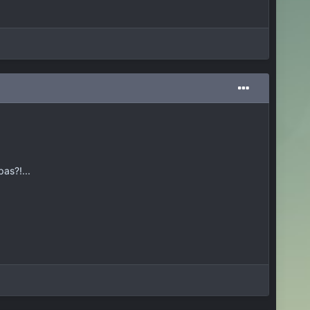
as?!...