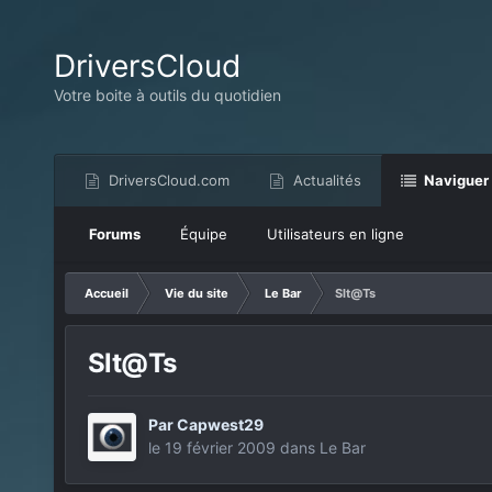
DriversCloud
Votre boite à outils du quotidien
DriversCloud.com
Actualités
Naviguer
Forums
Équipe
Utilisateurs en ligne
Accueil
Vie du site
Le Bar
Slt@Ts
Slt@Ts
Par
Capwest29
le 19 février 2009
dans
Le Bar