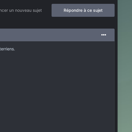
cer un nouveau sujet
Répondre à ce sujet
terriens.