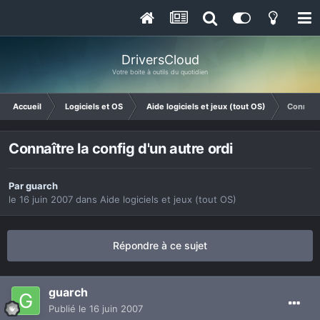
DriversCloud
Votre boite à outils du quotidien
Accueil
Logiciels et OS
Aide logiciels et jeux (tout OS)
Connaîtr
Connaître la config d'un autre ordi
Par
guarch
le 16 juin 2007
dans
Aide logiciels et jeux (tout OS)
Répondre à ce sujet
guarch
Publié
le 16 juin 2007