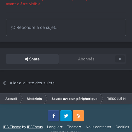
avant d'être visible.
Répondre à ce sujet...
Share
Abonnés
0
Aller à la liste des sujets
Accueil
Matériels
Soucis avec un périphérique
[RESOLU] Hub q
Facebook
Twitter
RSS
IPS Theme
by
IPSFocus
Langue
Thème
Nous contacter
Cookies