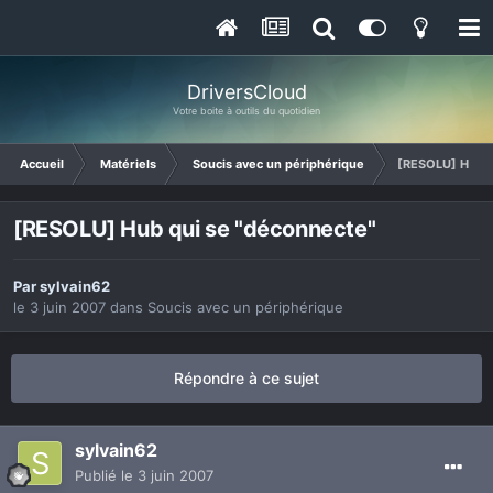
DriversCloud
Votre boite à outils du quotidien
Accueil
Matériels
Soucis avec un périphérique
[RESOLU] Hub q
[RESOLU] Hub qui se "déconnecte"
Par
sylvain62
le 3 juin 2007
dans
Soucis avec un périphérique
Répondre à ce sujet
sylvain62
Publié
le 3 juin 2007