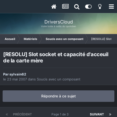
DriversCloud
Votre boite à outils du quotidien
Accueil
Matériels
Soucis avec un composant
[RESOLU] Slot sock
[RESOLU] Slot socket et capacité d'acceuil
de la carte mère
Par
sylvain62
le 23 mai 2007
dans
Soucis avec un composant
Répondre à ce sujet
PRÉCÉDENT
Page 1 de 3
SUIVANT