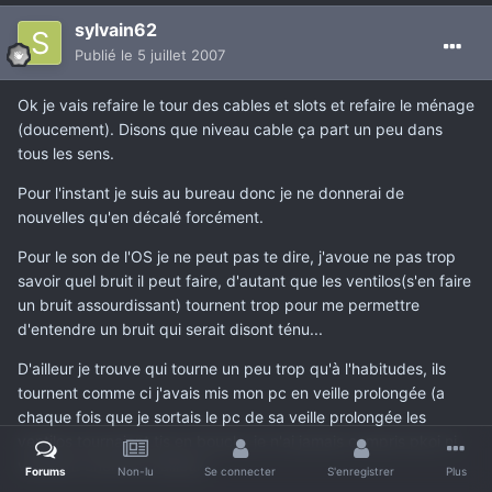
sylvain62
Publié
le 5 juillet 2007
Ok je vais refaire le tour des cables et slots et refaire le ménage
(doucement). Disons que niveau cable ça part un peu dans
tous les sens.
Pour l'instant je suis au bureau donc je ne donnerai de
nouvelles qu'en décalé forcément.
Pour le son de l'OS je ne peut pas te dire, j'avoue ne pas trop
savoir quel bruit il peut faire, d'autant que les ventilos(s'en faire
un bruit assourdissant) tournent trop pour me permettre
d'entendre un bruit qui serait disont ténu...
D'ailleur je trouve qui tourne un peu trop qu'à l'habitudes, ils
tournent comme ci j'avais mis mon pc en veille prolongée (a
chaque fois que je sortais le pc de sa veille prolongée les
ventilos tournaient tjs en boucle, je n'ai jamais compris pkoi ni
vraiment cherché d'ailleur).
Forums
Non-lu
Se connecter
S'enregistrer
Plus