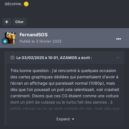
déconne.
Citer
FernandSOS
Publié
le 3 février 2025
Le 03/02/2025 à 10:01,
AZAMOS
a écrit :
Très bonne question : j'ai rencontré à quelques occasion
des cartes graphiques dédiées qui permettaient d'avoir à
l'écran un affichage qui paraissait normal (1080p), mais
dès que l'on poussait un poil cela ralentissait, voir crashait
carrément. Disons que ces CG étaient comme une voiture
dont un joint de culasse ou le turbo fait des siennes : à
petite vitesse on ne se rend compte de rien, mais dès que
l'on veut appuyer un peu ça déconne.
Expand