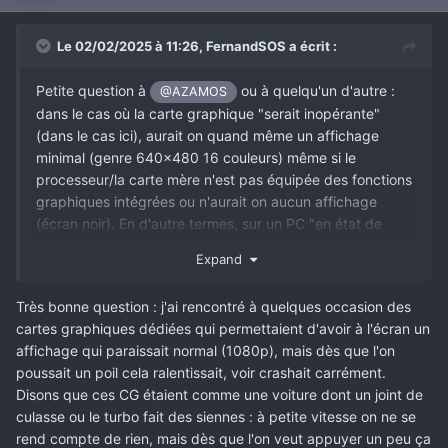
Le 02/02/2025 à 11:26,
FernandSOS
a écrit :
Petite question à
ou à quelqu'un d'autre :
@AZAMOS
dans le cas où la carte graphique "serait inopérante"
(dans le cas ici), aurait on quand même un affichage
minimal (genre 640x480 16 couleurs) même si le
processeur/la carte mère n'est pas équipée des fonctions
graphiques intégrées ou n'aurait on aucun affichage
(écran noir). En d'autre termes, sur un PC "en état de
marche", as t-on toujours au moins un affichage minimal
Expand
svp ? Merci.
Très bonne question : j'ai rencontré à quelques occasion des
cartes graphiques dédiées qui permettaient d'avoir à l'écran un
affichage qui paraissait normal (1080p), mais dès que l'on
poussait un poil cela ralentissait, voir crashait carrément.
Disons que ces CG étaient comme une voiture dont un joint de
culasse ou le turbo fait des siennes : à petite vitesse on ne se
rend compte de rien, mais dès que l'on veut appuyer un peu ça