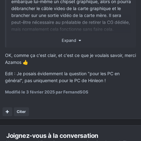
embarque lui-même un chipset graphique, alors on pourra
débrancher le câble video de la carte graphique et le
brancher sur une sortie vidéo de la carte mère. Il sera
peut-être nécessaire au préalable de retirer la CG dédiée,
mais normalement cela fonctionne sans faire cela.
En plus clair
:
Expand
- soit la carte graphique est "dégradée" mais permet un
OK, comme ça c'est clair, et c'est ce que je voulais savoir, merci
affichage.
Azamos
👍
- soit la CG est morte et là aucun affichage
Edit : Je posais évidemment la question "pour les PC en
général", pas uniquement pour le PC de Hinleon !
- ...et si la CG morte, voir si le processeur est équipé d'un
chipset graphique, permettant d’accéder à son OS le
Modifié
le 3 février 2025
par FernandSOS
temps qu'une nouvelle CG arrive via La Poste.
- si CG morte et proco sans chipset graphique => aucun
Citer
affichage. De l’intérêt d'avoir toujours une vieille petite CG
sous le coude pour pallier à ce genre de problème.
Joignez-vous à la conversation