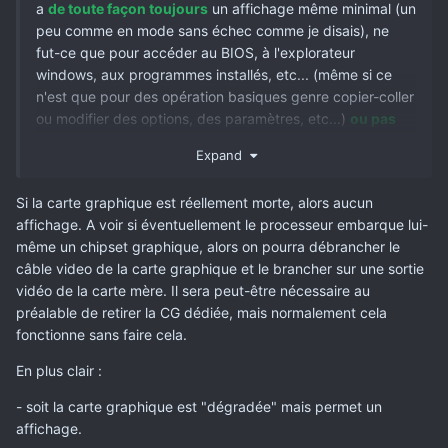
a
de toute façon toujours
un affichage même minimal (un
peu comme en mode sans échec comme je disais), ne
fut-ce que pour accéder au BIOS, à l'explorateur
windows, aux programmes installés, etc... (même si ce
n'est que pour des opération basiques genre copier-coller
ou modifier des options, des paramètres, etc...)
ou pas
nécessairement
? Juste pour avoir accès au PC quoi,
Expand
tout simplement, merci
😉
Si la carte graphique est réellement morte, alors aucun
affichage. A voir si éventuellement le processeur embarque lui-
même un chipset graphique, alors on pourra débrancher le
câble video de la carte graphique et le brancher sur une sortie
vidéo de la carte mère. Il sera peut-être nécessaire au
préalable de retirer la CG dédiée, mais normalement cela
fonctionne sans faire cela.
En plus clair
:
- soit la carte graphique est "dégradée" mais permet un
affichage.