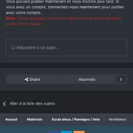
Vous pouvez publier maintenant et vous inscrire plus tard. Si
vous avez un compte,
connectez-vous maintenant
pour publier
avec votre compte.
Note :
Votre message devra être approuvé par un modérateur
avant d'être visible.
Répondre à ce sujet...
Share
Abonnés
2
Aller à la liste des sujets
Accueil
Matériels
Ecran bleus / Plantages / Gels
Ventilateur qui