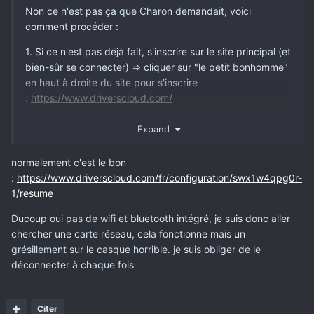
Non ce n'est pas ça que Charon demandait, voici
comment procéder
:
1. Si ce n'est pas déjà fait, s'inscrire sur le site principal (et
bien-sûr se connecter) => cliquer sur "le petit bonhomme"
en haut à droite du site pour s'inscrire
:
https://www.driverscloud.com/
2. Suivre cette procédure pour partager ta configuration
Expand
sur le forum
:
https://forum.driverscloud.com/index.php?/topic/11141-
normalement c'est le bon
comment-partager-sa-configuration-sur-le-forum/
:
https://www.driverscloud.com/fr/configuration/swx1w4qpg0r-
1/resume
Merci
Ducoup oui pas de wifi et bluetooth intégré, je suis donc aller
chercher une carte réseau, cela fonctionne mais un
grésillement sur le casque horrible. je suis obliger de le
déconnecter à chaque fois
Citer