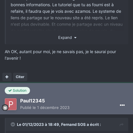
bonnes informations. Le tutoriel que tu as fourni est à
refaire, il faudra que je vois avec azamos. Le systeme de
liens de partage sur le nouveau site a été repris. Le lien
n'est plus devinable. Et comme je partage avec un niveau
de confidentialite elevé ca ne pose plus de soucis. du
coup je partage par défaut le lien pendant 7 jours si il n'y
Expand
a pas de compte. Avec le temps on s'est aperçu que 95%
des gens ne partageait pas manuellement la configuration
Ah OK, autant pour moi, je ne savais pas, je le saurai pour
et donner le lien directement. C'est plus simple comme
l'avenir !
ça.
Citer
Solution
Paul12345
Publié
le 1 décembre 2023
Le 01/12/2023 à 18:49,
Fernand SOS
a écrit :