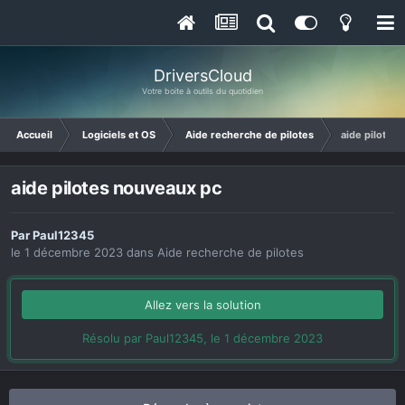
DriversCloud
Votre boite à outils du quotidien
Accueil
Logiciels et OS
Aide recherche de pilotes
aide pilotes
aide pilotes nouveaux pc
Par
Paul12345
le 1 décembre 2023
dans
Aide recherche de pilotes
Allez vers la solution
Résolu par Paul12345,
le 1 décembre 2023