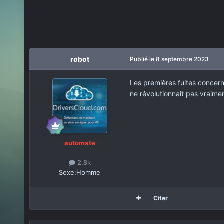
robot
Publié
le 8 septembre 2023
Les premières fuites concern
ne révolutionnait pas vraime
automate
2,8k
Sexe:
Homme
Citer