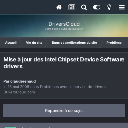
DriversCloud
Votre boite à outils du quotidien
Accueil
Vie du site
Bugs et améliorations du site
Problèmes ave
Mise à jour des Intel Chipset Device Software
drivers
Par
clauderenaud
le 18 mai 2008
dans
Problèmes avec le service de drivers
DriversCloud.com
Répondre à ce sujet