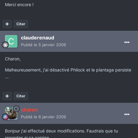
Merci encore !
Citer
clauderenaud
Publié
le 5 janvier 2009
Charon,
Malheureusement, j'ai désactivé Philock et le plantage persiste
...
Citer
charon
Publié
le 6 janvier 2009
Bonjour j'ai effectué deux modifications. Faudrais que tu
regardes si ca corrige.