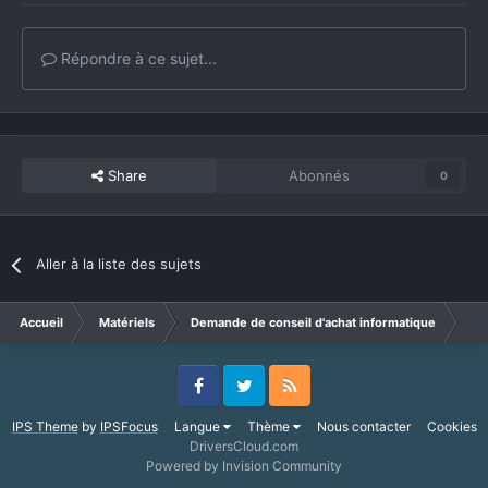
Répondre à ce sujet...
Share
Abonnés
0
Aller à la liste des sujets
Accueil
Matériels
Demande de conseil d'achat informatique
pr
Facebook
Twitter
RSS
IPS Theme
by
IPSFocus
Langue
Thème
Nous contacter
Cookies
DriversCloud.com
Powered by Invision Community